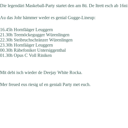
Die legendäri Maskeball-Party startet den am 8ti. De Itrett esch ab 16ni
Au das Johr hämmer weder es genial Gugge-Lineup:
16.45h Hornfääger Leuggern
21.30h Teemöckegugger Würenlingen
22.30h Steibruchschränzer Würenlingen
23.30h Hornfääger Leuggern
00.30h Räbefoniker Untersiggenthal
01.30h Opus C Voll Riniken
Mit debi isch wieder de Deejay White Rocka.
Mer freued eus riesig uf en geniali Party met euch.