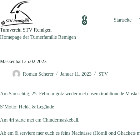
Zum
Inhalt
springen
Startseite
Turnverein STV Remigen
Homepage der Turnerfamilie Remigen
Maskenball 25.02.2023
Roman Scherer
Januar 11, 2023
STV
Am Samschtig, 25. Februar gotz weder met eusem traditionelle Maskeba
S’Motto: Heldä & Legände
Am 4ri starte met em Chindermaskeball.
Ab em 6i serviere mer euch es feins Nachtässe (Hörnli ond Ghacket