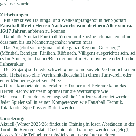
gestartet wurde.
Zielsetzungen:
– Ein attraktives Trainings- und Wettkampfangebot in der Sportart
Faustball für ein Herren Nachwuchsteam ab einem Alter von ca.
16/17 Jahren
anbieten zu können.
– Damit die Sportart Faustball fördern und zugänglich machen, ohne
dass man bis ins Männerriegenalter warten muss.
– Das Angebot soll regional auf die ganze Region „Geissberg“
(Mönthal, Remigen, Riniken, Rüfenach, Villigen) ausgerichtet sein, sei
es für Spieler, für Trainer/Betreuer und ihre Stammvereine oder für die
Infrastruktur.
– Der Zugang soll niederschwellig und ohne zuviele Verbindlichkeiten
sein. Heisst also eine Vereinsmitgliedschaft in einem Turnverein oder
einer Männerriege ist kein Muss.
– Durch kompetente und erfahrene Trainer und Betreuer kann das
Herren Nachwuchsteam optimal für die Wettkämpfe wie
Meisterschaftsrunden oder ausgewählte Turniere vorbereitet werden.
Jeder Spieler soll in seinen Kompetenzen wie Faustball Technik,
Taktik oder Spielfluss gefördert werden.
Umsetzung:
Aktuell (Winter 2025/26) findet ein Training in losen Abständen in der
Turnhalle Remigen statt. Die Daten der Trainings werden so gelegt,
dass es für die Teilnehmer möglichst gut nebst ihren anderen