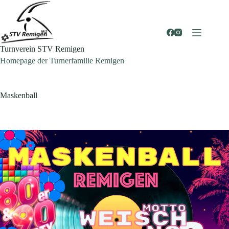
Zum
Inhalt
springen
Turnverein STV Remigen
Homepage der Turnerfamilie Remigen
Maskenball