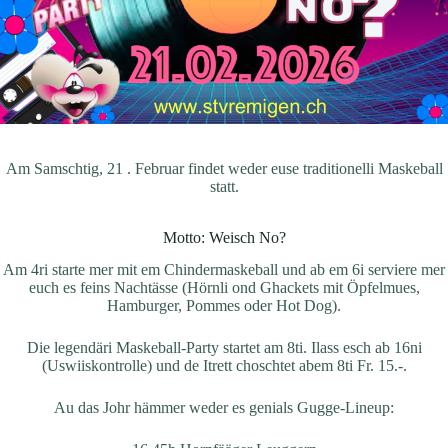
Am Samschtig, 21 . Februar findet weder euse traditionelli Maskeball
statt.
Motto: Weisch No?
Am 4ri starte mer mit em Chindermaskeball und ab em 6i serviere mer
euch es feins Nachtässe (Hörnli ond Ghackets mit Öpfelmues,
Hamburger, Pommes oder Hot Dog).
Die legendäri Maskeball-Party startet am 8ti. Ilass esch ab 16ni
(Uswiiskontrolle) und de Itrett choschtet abem 8ti Fr. 15.-.
Au das Johr hämmer weder es genials Gugge-Lineup: