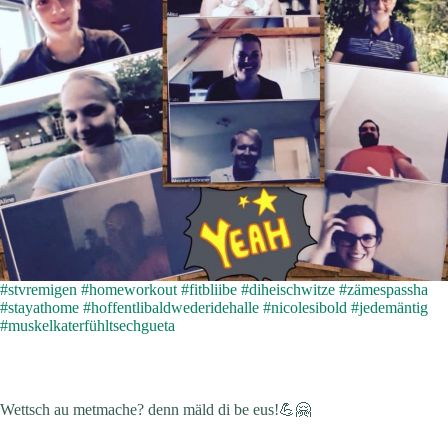
#
stvremigen
#
homeworkout
#
fitbliibe
#
diheischwitze
#
zämespassha
#
stayathome
#
hoffentlibaldwederidehalle
#
nicolesibold
#
jedemäntig
#
muskelkaterfühltsechgueta
Wettsch au metmache? denn mäld di be eus!
💪
🤗