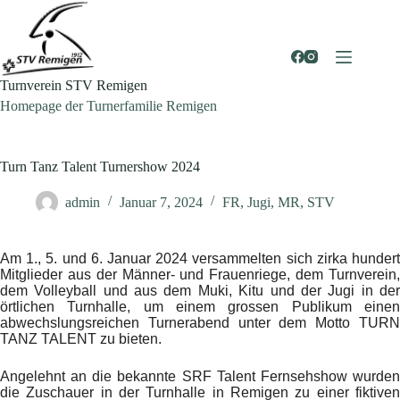
Zum
Inhalt
springen
Turnverein STV Remigen
Homepage der Turnerfamilie Remigen
Turn Tanz Talent Turnershow 2024
admin
Januar 7, 2024
FR
,
Jugi
,
MR
,
STV
Am 1., 5. und 6. Januar 2024 versammelten sich zirka hundert
Mitglieder aus der Männer- und Frauenriege, dem Turnverein,
dem Volleyball und aus dem Muki, Kitu und der Jugi in der
örtlichen Turnhalle, um einem grossen Publikum einen
abwechslungsreichen Turnerabend unter dem Motto TURN
TANZ TALENT zu bieten.
Angelehnt an die bekannte SRF Talent Fernsehshow wurden
die Zuschauer in der Turnhalle in Remigen zu einer fiktiven