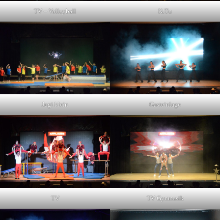
TV – Volleyball
KiTu
Jugi klein
Gasteinlage
TV
TV Gymnasik