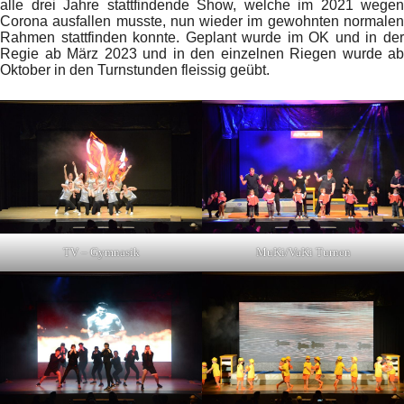
alle drei Jahre stattfindende Show, welche im 2021 wegen
Corona ausfallen musste, nun wieder im gewohnten normalen
Rahmen stattfinden konnte. Geplant wurde im OK und in der
Regie ab März 2023 und in den einzelnen Riegen wurde ab
Oktober in den Turnstunden fleissig geübt.
TV – Gymnasik
MuKi/VaKi Turnen