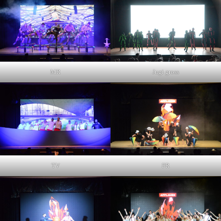
MR
Jugi gross
TV
FR