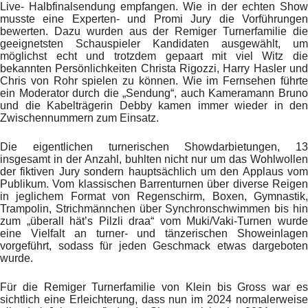
Live- Halbfinalsendung empfangen. Wie in der echten Show
musste eine Experten- und Promi Jury die Vorführungen
bewerten. Dazu wurden aus der Remiger Turnerfamilie die
geeignetsten Schauspieler Kandidaten ausgewählt, um
möglichst echt und trotzdem gepaart mit viel Witz die
bekannten Persönlichkeiten Christa Rigozzi, Harry Hasler und
Chris von Rohr spielen zu können. Wie im Fernsehen führte
ein Moderator durch die „Sendung“, auch Kameramann Bruno
und die Kabelträgerin Debby kamen immer wieder in den
Zwischennummern zum Einsatz.
Die eigentlichen turnerischen Showdarbietungen, 13
insgesamt in der Anzahl, buhlten nicht nur um das Wohlwollen
der fiktiven Jury sondern hauptsächlich um den Applaus vom
Publikum. Vom klassischen Barrenturnen über diverse Reigen
in jeglichem Format von Regenschirm, Boxen, Gymnastik,
Trampolin, Strichmännchen über Synchronschwimmen bis hin
zum „überall hät’s Pilzli draa“ vom Muki/Vaki-Turnen wurde
eine Vielfalt an turner- und tänzerischen Showeinlagen
vorgeführt, sodass für jeden Geschmack etwas dargeboten
wurde.
Für die Remiger Turnerfamilie von Klein bis Gross war es
sichtlich eine Erleichterung, dass nun im 2024 normalerweise