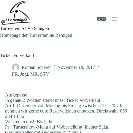
Zum
Inhalt
springen
Turnverein STV Remigen
Homepage der Turnerfamilie Remigen
Ticket-Vorverkauf
Roman Scherer
November 18, 2017
FR
,
Jugi
,
MR
,
STV
Aufgepasst:
In genau 2 Wochen startet unser Ticket-Vorverkauf.
Ab 1. Dezember von Montag bis Freitag zwischen 19 – 20 Uhr
nehmen wir gerne eure Reservationen entgegen. Direktwahl: 056
284 14 56
Wir freuen uns!! Bis bald.
Ps: Turnershow-Menu auf Vorbestellung (kleiner Salat,
Geschnetzeltes mit Teigwaren & Rüebli)