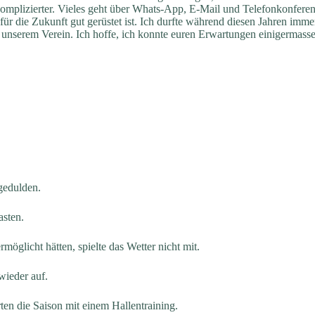
komplizierter. Vieles geht über Whats-App, E-Mail und Telefonkonferenz,
ür die Zukunft gut gerüstet ist. Ich durfte während diesen Jahren imme
n unserem Verein. Ich hoffe, ich konnte euren Erwartungen einigermas
 gedulden.
asten.
möglicht hätten, spielte das Wetter nicht mit.
wieder auf.
en die Saison mit einem Hallentraining.