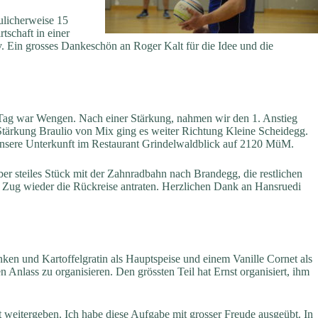
ulicherweise 15
schaft in einer
. Ein grosses Dankeschön an Roger Kalt für die Idee und die
 Tag war Wengen. Nach einer Stärkung, nahmen wir den 1. Anstieg
Stärkung Braulio von Mix ging es weiter Richtung Kleine Scheidegg.
t unsere Unterkunft im Restaurant Grindelwaldblick auf 2120 MüM.
ber steiles Stück mit der Zahnradbahn nach Brandegg, die restlichen
 Zug wieder die Rückreise antraten. Herzlichen Dank an Hansruedi
n und Kartoffelgratin als Hauptspeise und einem Vanille Cornet als
Anlass zu organisieren. Den grössten Teil hat Ernst organisiert, ihm
 weitergeben. Ich habe diese Aufgabe mit grosser Freude ausgeübt. In