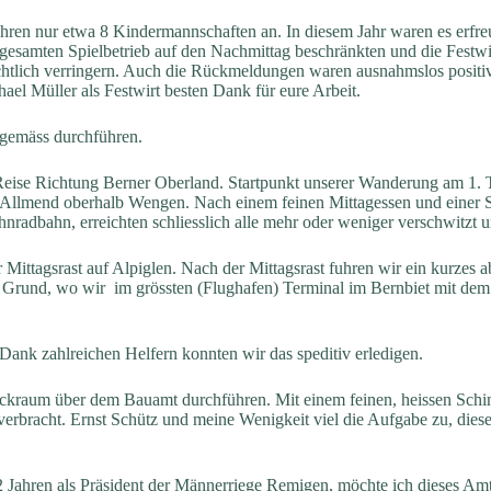
ahren nur etwa 8 Kindermannschaften an. In diesem Jahr waren es erfre
esamten Spielbetrieb auf den Nachmittag beschränkten und die Festwirt
htlich verringern. Auch die Rückmeldungen waren ausnahmslos positiv
ael Müller als Festwirt besten Dank für eure Arbeit.
mgemäss durchführen.
 Reise Richtung Berner Oberland. Startpunkt unserer Wanderung am 1.
nt Allmend oberhalb Wengen. Nach einem feinen Mittagessen und einer 
hnradbahn, erreichten schliesslich alle mehr oder weniger verschwitz
ittagsrast auf Alpiglen. Nach der Mittagsrast fuhren wir ein kurzes a
 Grund, wo wir im grössten (Flughafen) Terminal im Bernbiet mit dem
ank zahlreichen Helfern konnten wir das speditiv erledigen.
raum über dem Bauamt durchführen. Mit einem feinen, heissen Schinke
bracht. Ernst Schütz und meine Wenigkeit viel die Aufgabe zu, diesen 
 Jahren als Präsident der Männerriege Remigen, möchte ich dieses Amt