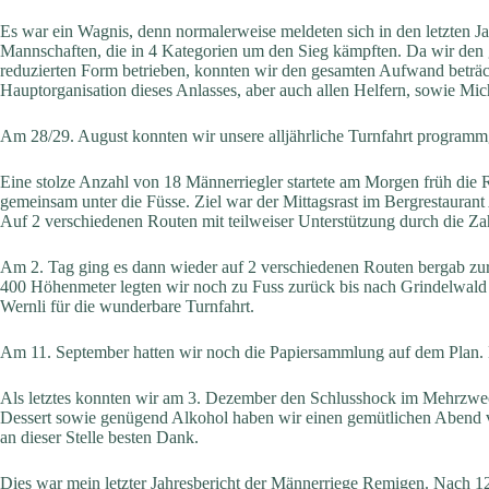
Es war ein Wagnis, denn normalerweise meldeten sich in den letzten J
Mannschaften, die in 4 Kategorien um den Sieg kämpften. Da wir den g
reduzierten Form betrieben, konnten wir den gesamten Aufwand beträc
Hauptorganisation dieses Anlasses, aber auch allen Helfern, sowie Mich
Am 28/29. August konnten wir unsere alljährliche Turnfahrt program
Eine stolze Anzahl von 18 Männerriegler startete am Morgen früh die
gemeinsam unter die Füsse. Ziel war der Mittagsrast im Bergrestaura
Auf 2 verschiedenen Routen mit teilweiser Unterstützung durch die Za
Am 2. Tag ging es dann wieder auf 2 verschiedenen Routen bergab zur M
400 Höhenmeter legten wir noch zu Fuss zurück bis nach Grindelwald
Wernli für die wunderbare Turnfahrt.
Am 11. September hatten wir noch die Papiersammlung auf dem Plan. D
Als letztes konnten wir am 3. Dezember den Schlusshock im Mehrzweck
Dessert sowie genügend Alkohol haben wir einen gemütlichen Abend ver
an dieser Stelle besten Dank.
Dies war mein letzter Jahresbericht der Männerriege Remigen. Nach 12